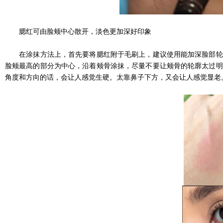
腮红可由脸颊中心散开，淡色更加深好印象
在涂抹方法上，首先要将腮红附于毛刷上，建议使用能加深脸部轮廓
脸颊最高的部分为中心，沿着颊骨涂抹，尽量不要让颊骨的轮廓太过明
角度和方向的话，会让人感觉生硬。太靠鼻子下方，又会让人感觉显老