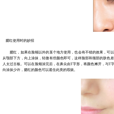
腮红使用时的妙招
腮红，如果在脸颊以外的某个地方使用，也会有不错的效果，可以改
从颚部下方，向上涂抹，轻微有些颜色即可，这样脸部和颈部的肤色差
人太过古板。可以在脸颊涂完后，在鼻尖由T字形，将颜色摊开，与T
向涂抹少许，腮红的颜色可以遮住此类的瑕疵。